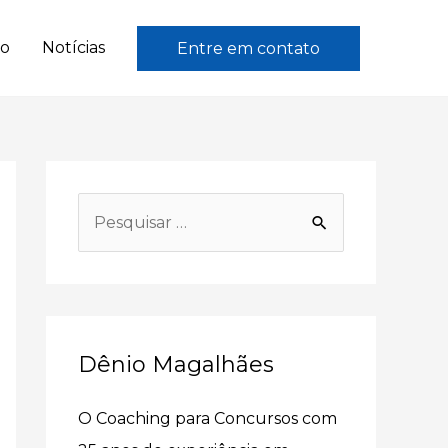
to
Notícias
Entre em contato
P
e
s
q
u
Dênio Magalhães
i
s
O Coaching para Concursos com
a