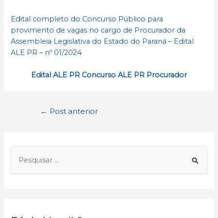
Edital completo do Concurso Público para
provimento de vagas no cargo de Procurador da
Assembleia Legislativa do Estado do Paraná – Edital
ALE PR – nº 01/2024
Edital ALE PR Concurso ALE PR Procurador
Navegação
←
Post anterior
de
Post
P
e
s
q
u