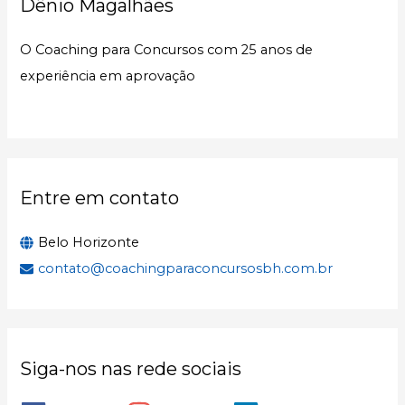
Dênio Magalhães
i
s
O Coaching para Concursos com 25 anos de
a
experiência em aprovação
r
p
o
r
:
Entre em contato
Belo Horizonte
contato@coachingparaconcursosbh.com.br
Siga-nos nas rede sociais