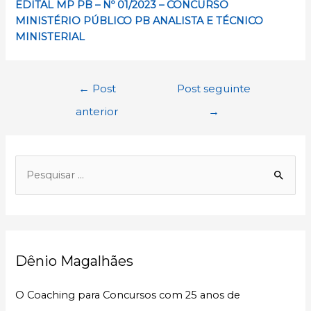
EDITAL MP PB – Nº 01/2023 – CONCURSO
MINISTÉRIO PÚBLICO PB ANALISTA E TÉCNICO
MINISTERIAL
Navegação
←
Post
Post seguinte
de
anterior
→
Post
P
e
s
q
u
Dênio Magalhães
i
s
O Coaching para Concursos com 25 anos de
a