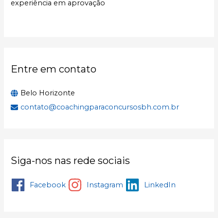
experiência em aprovação
r
p
o
r
:
Entre em contato
Belo Horizonte
contato@coachingparaconcursosbh.com.br
Siga-nos nas rede sociais
Facebook
Instagram
LinkedIn