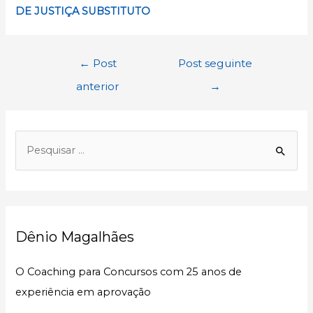
DE JUSTIÇA SUBSTITUTO
Navegação
←
Post
Post seguinte
de
anterior
→
Post
P
e
s
q
u
Dênio Magalhães
i
s
O Coaching para Concursos com 25 anos de
a
experiência em aprovação
r