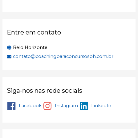
p
o
r
:
Entre em contato
Belo Horizonte
contato@coachingparaconcursosbh.com.br
Siga-nos nas rede sociais
Facebook
Instagram
LinkedIn