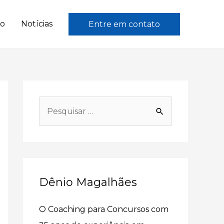
to
Notícias
Entre em contato
P
e
s
q
u
Dênio Magalhães
i
s
O Coaching para Concursos com
a