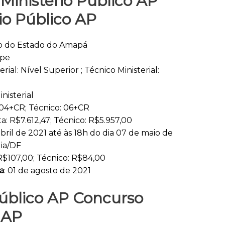
Ministério Público AP
io Público AP
ico do Estado do Amapá
spe
terial: Nível Superior ; Técnico Ministerial:
inisterial
: 04+CR; Técnico: 06+CR
sta: R$7.612,47; Técnico: R$5.957,00
abril de 2021 até às 18h do dia 07 de maio de
lia/DF
 R$107,00; Técnico: R$84,00
a
: 01 de agosto de 2021
 Público AP Concurso
 AP