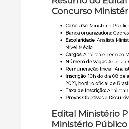
Resumo do Edital 
Concurso Ministér
Concurso
: Ministério Públ
Banca organizadora:
Cebra
Escolaridade
: Analista Minis
Nível Médio
Cargos
: Analista e Técnico M
Número de vagas:
Analista
Remuneração Inicial
: Anali
Inscrição
: 10h do dia 08 de 
2021, horário oficial de Brasí
Taxa de Inscrição:
Analista:
Provas Objetivas e Discursiv
Edital Ministério
Ministério Público