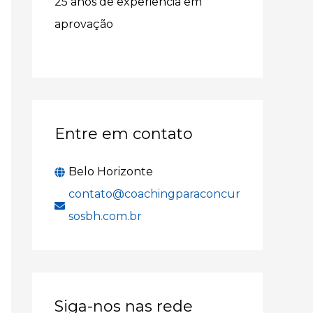
25 anos de experiência em
r
aprovação
p
o
r
:
Entre em contato
Belo Horizonte
contato@coachingparaconcur
sosbh.com.br
Siga-nos nas rede