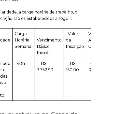
laridade, a carga horária de trabalho, o
crição são os estabelecidos a seguir:
Carga
Valor
Vagas para
idade
Horária
Vencimento
da
Ampla
Semanal
Básico
Inscrição
Concorrênci
Inicial
elado
40h
R$
R$
Cadastro
ito
7.352,93
150,00
Reserva
cias
as e
to