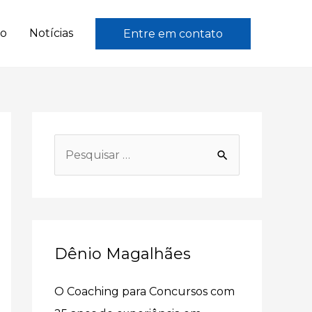
to
Notícias
Entre em contato
P
e
s
q
u
Dênio Magalhães
i
s
O Coaching para Concursos com
a