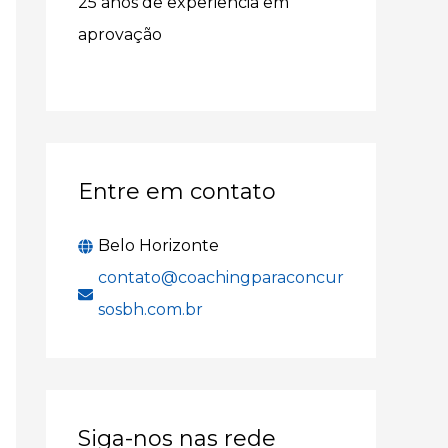
25 anos de experiência em
r
aprovação
p
o
r
:
Entre em contato
Belo Horizonte
contato@coachingparaconcur
sosbh.com.br
Siga-nos nas rede