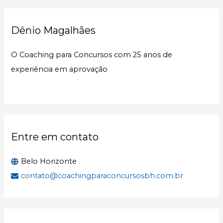
q
u
Dênio Magalhães
i
s
O Coaching para Concursos com 25 anos de
a
experiência em aprovação
r
p
o
r
:
Entre em contato
Belo Horizonte
contato@coachingparaconcursosbh.com.br