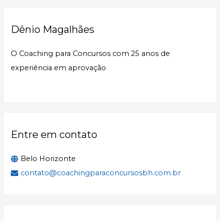
q
u
Dênio Magalhães
i
s
O Coaching para Concursos com 25 anos de
a
experiência em aprovação
r
p
o
r
:
Entre em contato
Belo Horizonte
contato@coachingparaconcursosbh.com.br