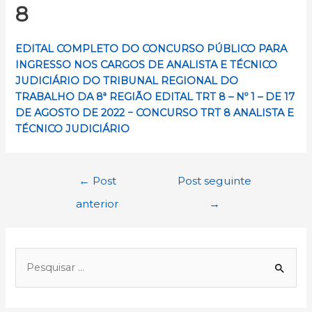
8
EDITAL COMPLETO DO CONCURSO PÚBLICO PARA
INGRESSO NOS CARGOS DE ANALISTA E TÉCNICO
JUDICIÁRIO DO TRIBUNAL REGIONAL DO
TRABALHO DA 8ª REGIÃO EDITAL TRT 8 – Nº 1 – DE 17
DE AGOSTO DE 2022 − CONCURSO TRT 8 ANALISTA E
TÉCNICO JUDICIÁRIO
Navegação
←
Post
Post seguinte
de
anterior
→
Post
P
e
s