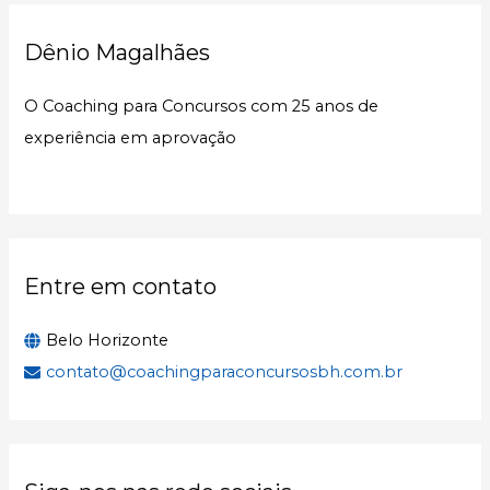
u
Dênio Magalhães
i
s
O Coaching para Concursos com 25 anos de
a
experiência em aprovação
r
p
o
r
:
Entre em contato
Belo Horizonte
contato@coachingparaconcursosbh.com.br