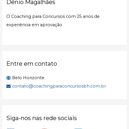
Dênio Magalhães
i
s
O Coaching para Concursos com 25 anos de
a
experiência em aprovação
r
p
o
r
:
Entre em contato
Belo Horizonte
contato@coachingparaconcursosbh.com.br
Siga-nos nas rede sociais