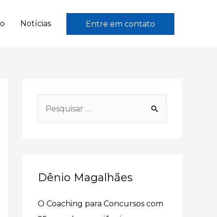
to
Notícias
Entre em contato
P
e
s
q
u
Dênio Magalhães
i
s
O Coaching para Concursos com
a