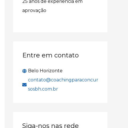
25 anos de experiência em
r
aprovação
p
o
r
:
Entre em contato
Belo Horizonte
contato@coachingparaconcur
sosbh.com.br
Siga-nos nas rede