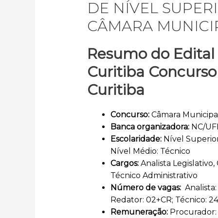
DE NÍVEL SUPER
CÂMARA MUNICIP
Resumo do Edita
Curitiba
Concurs
Curitiba
Concurso:
Câmara Municipal
Banca organizadora:
NC/UF
Escolaridade:
Nível Superior
Nível Médio: Técnico
Cargos:
Analista Legislativo
Técnico Administrativo
Número de vagas:
Analista
Redator: 02+CR; Técnico: 2
Remuneração:
Procurador: 