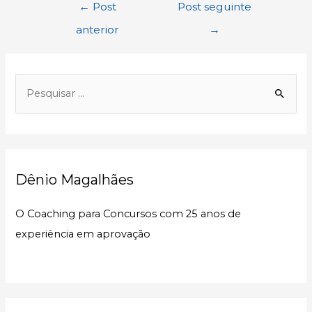
Navegação
←
Post
Post seguinte
de
anterior
→
Post
P
e
s
q
u
Dênio Magalhães
i
s
O Coaching para Concursos com 25 anos de
a
experiência em aprovação
r
p
o
r