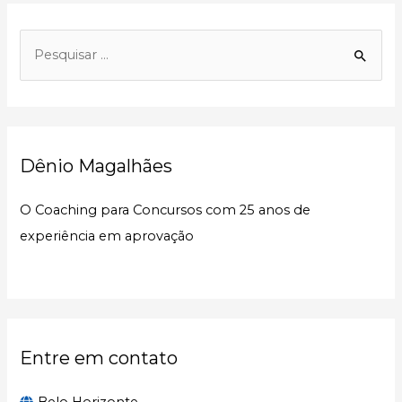
P
e
s
q
u
Dênio Magalhães
i
s
O Coaching para Concursos com 25 anos de
a
experiência em aprovação
r
p
o
r
:
Entre em contato