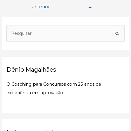
de
anterior
→
Post
P
e
s
q
u
Dênio Magalhães
i
s
O Coaching para Concursos com 25 anos de
a
experiência em aprovação
r
p
o
r
: