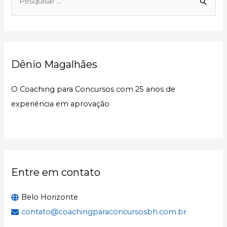
e
s
q
u
Dênio Magalhães
i
s
O Coaching para Concursos com 25 anos de
a
experiência em aprovação
r
p
o
r
:
Entre em contato
Belo Horizonte
contato@coachingparaconcursosbh.com.br