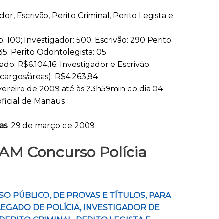
M
or, Escrivão, Perito Criminal, Perito Legista e
 100; Investigador: 500; Escrivão: 290 Perito
 35; Perito Odontolegista: 05
ado: R$6.104,16; Investigador e Escrivão:
s cargos/áreas): R$4.263,84
fevereiro de 2009 até às 23h59min do dia 04
oficial de Manaus
0
as
: 29 de março de 2009
il AM Concurso Polícia
 PÚBLICO, DE PROVAS E TÍTULOS, PARA
EGADO DE POLÍCIA, INVESTIGADOR DE