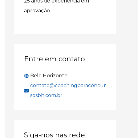
25 anos de experiência em
r
aprovação
p
o
r
:
Entre em contato
Belo Horizonte
contato@coachingparaconcur
sosbh.com.br
Siga-nos nas rede