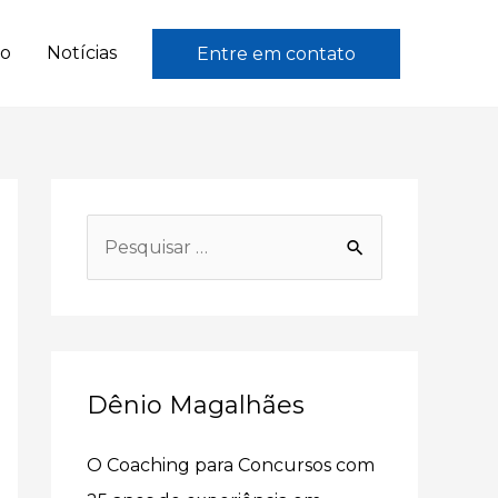
to
Notícias
Entre em contato
P
e
s
q
u
Dênio Magalhães
i
s
O Coaching para Concursos com
a