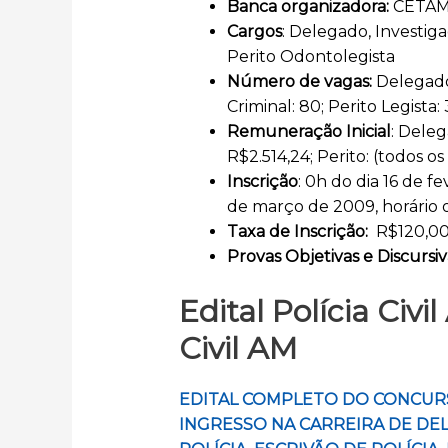
Banca organizadora:
CETA
Cargos
: Delegado, Investigad
Perito Odontolegista
Número de vagas:
Delegado:
Criminal: 80; Perito Legista:
Remuneração Inicial
: Deleg
R$2.514,24; Perito: (todos o
Inscrição
: 0h do dia 16 de 
de março de 2009, horário 
Taxa de Inscrição:
R$120,0
Provas Objetivas e Discursiv
Edital Polícia Civ
Civil AM
EDITAL COMPLETO DO CONCURSO
INGRESSO NA CARREIRA DE DEL