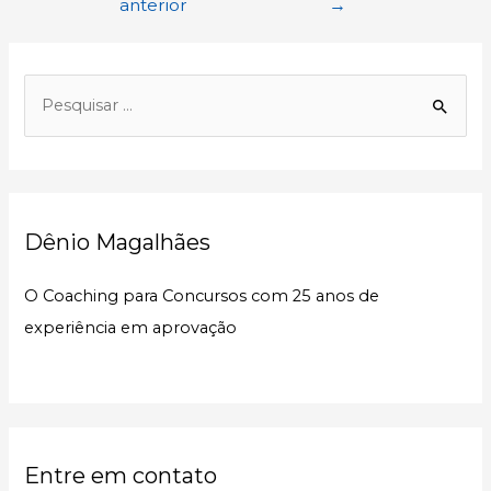
anterior
→
Post
P
e
s
q
u
Dênio Magalhães
i
s
O Coaching para Concursos com 25 anos de
a
experiência em aprovação
r
p
o
r
:
Entre em contato