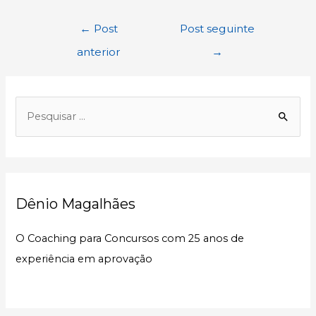
Navegação
←
Post
Post seguinte
de
anterior
→
Post
P
e
s
q
u
Dênio Magalhães
i
s
O Coaching para Concursos com 25 anos de
a
experiência em aprovação
r
p
o