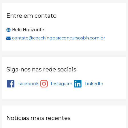
r
:
Entre em contato
Belo Horizonte
contato@coachingparaconcursosbh.com.br
Siga-nos nas rede sociais
Facebook
Instagram
LinkedIn
Notícias mais recentes