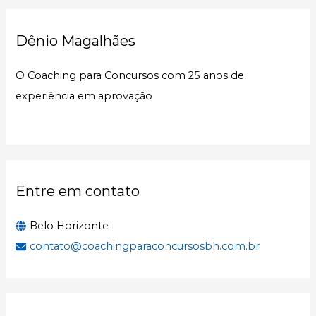
q
u
Dênio Magalhães
i
s
O Coaching para Concursos com 25 anos de
a
experiência em aprovação
r
p
o
r
:
Entre em contato
Belo Horizonte
contato@coachingparaconcursosbh.com.br