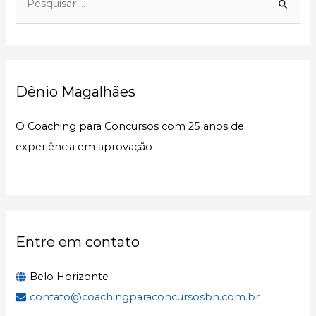
e
s
q
u
Dênio Magalhães
i
s
O Coaching para Concursos com 25 anos de
a
experiência em aprovação
r
p
o
r
:
Entre em contato
Belo Horizonte
contato@coachingparaconcursosbh.com.br