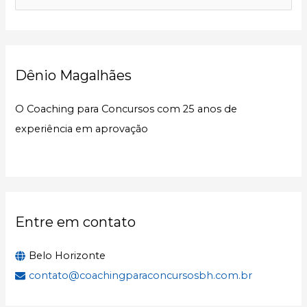
e
s
q
u
Dênio Magalhães
i
s
O Coaching para Concursos com 25 anos de
a
experiência em aprovação
r
p
o
r
:
Entre em contato
Belo Horizonte
contato@coachingparaconcursosbh.com.br