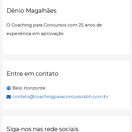
u
Dênio Magalhães
i
s
O Coaching para Concursos com 25 anos de
a
experiência em aprovação
r
p
o
r
:
Entre em contato
Belo Horizonte
contato@coachingparaconcursosbh.com.br
Siga-nos nas rede sociais