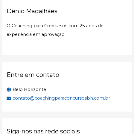
u
Dênio Magalhães
i
s
O Coaching para Concursos com 25 anos de
a
experiência em aprovação
r
p
o
r
:
Entre em contato
Belo Horizonte
contato@coachingparaconcursosbh.com.br
Siga-nos nas rede sociais