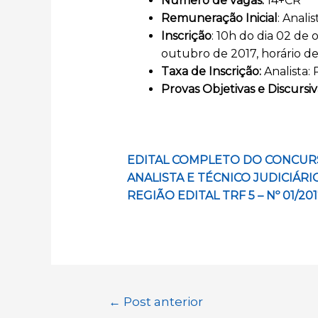
Número de vagas:
14+CR
Remuneração Inicial
: Anali
Inscrição
: 10h do dia 02 de 
outubro de 2017, horário de
Taxa de Inscrição:
Analista:
Provas Objetivas e Discursiv
EDITAL COMPLETO DO CONCURS
ANALISTA E
TÉCNICO JUDICIÁRI
REGIÃO EDITAL TRF 5 – Nº 01/2
Navegação
←
Post anterior
de