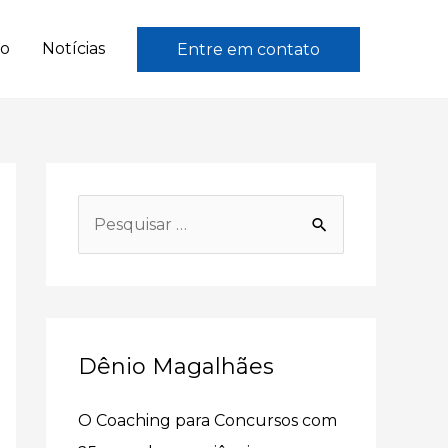
to
Notícias
Entre em contato
P
e
s
q
u
Dênio Magalhães
i
s
O Coaching para Concursos com
a