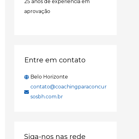
25 anos de experiência em
r
aprovação
p
o
r
:
Entre em contato
Belo Horizonte
contato@coachingparaconcur
sosbh.com.br
Siga-nos nas rede