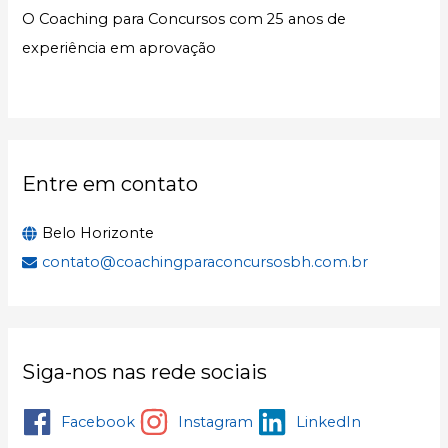
s
O Coaching para Concursos com 25 anos de
a
experiência em aprovação
r
p
o
r
:
Entre em contato
Belo Horizonte
contato@coachingparaconcursosbh.com.br
Siga-nos nas rede sociais
Facebook
Instagram
LinkedIn