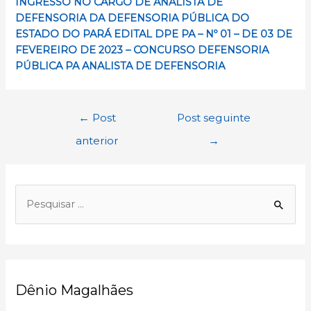
INGRESSO NO CARGO DE ANALISTA DE
DEFENSORIA DA DEFENSORIA PÚBLICA DO
ESTADO DO PARÁ EDITAL DPE PA – Nº 01 – DE 03 DE
FEVEREIRO DE 2023 – CONCURSO DEFENSORIA
PÚBLICA PA ANALISTA DE DEFENSORIA
Navegação
←
Post
Post seguinte
de
anterior
→
Post
P
e
s
q
u
Dênio Magalhães
i