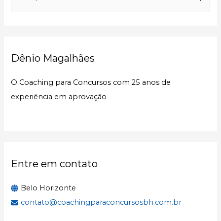
e
s
q
u
Dênio Magalhães
i
s
O Coaching para Concursos com 25 anos de
a
experiência em aprovação
r
p
o
r
:
Entre em contato
Belo Horizonte
contato@coachingparaconcursosbh.com.br