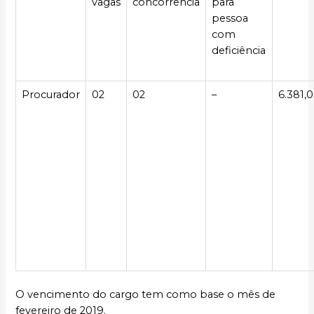
vagas
concorrência
para
pessoa
com
deficiência
Procurador
02
02
–
6.381,
O vencimento do cargo tem como base o mês de
fevereiro de 2019.