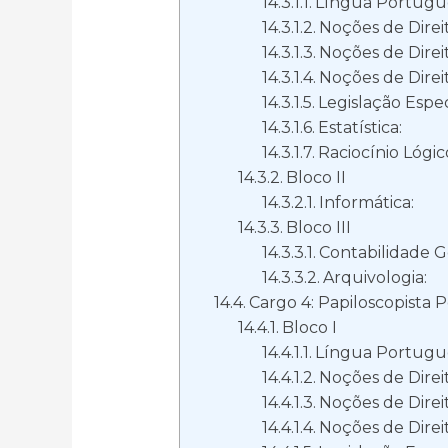
Língua Portugu
Noções de Direit
Noções de Direit
Noções de Direit
Legislação Espec
Estatística:
Raciocínio Lógic
Bloco II
Informática:
Bloco III
Contabilidade Ge
Arquivologia:
Cargo 4: Papiloscopista P
Bloco I
Língua Portugu
Noções de Direit
Noções de Direit
Noções de Direit