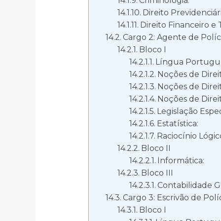
Criminologia:
Direito Previdenciári
Direito Financeiro e 
Cargo 2: Agente de Políc
Bloco I
Língua Portugu
Noções de Direit
Noções de Direit
Noções de Direit
Legislação Espec
Estatística:
Raciocínio Lógic
Bloco II
Informática:
Bloco III
Contabilidade Ge
Cargo 3: Escrivão de Polí
Bloco I