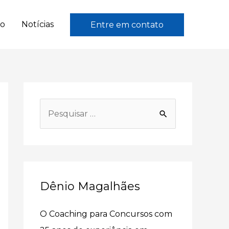
to
Notícias
Entre em contato
P
e
s
q
u
Dênio Magalhães
i
s
O Coaching para Concursos com
a