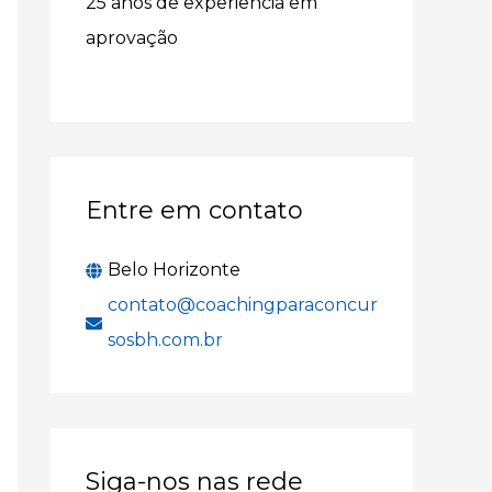
25 anos de experiência em
r
aprovação
p
o
r
:
Entre em contato
Belo Horizonte
contato@coachingparaconcur
sosbh.com.br
Siga-nos nas rede