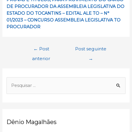
DE PROCURADOR DA ASSEMBLEIA LEGISLATIVA DO
ESTADO DO TOCANTINS – EDITAL ALE TO – N°
01/2023 – CONCURSO ASSEMBLEIA LEGISLATIVA TO
PROCURADOR
Navegação
←
Post
Post seguinte
de
anterior
→
Post
P
e
s
q
u
Dênio Magalhães
i