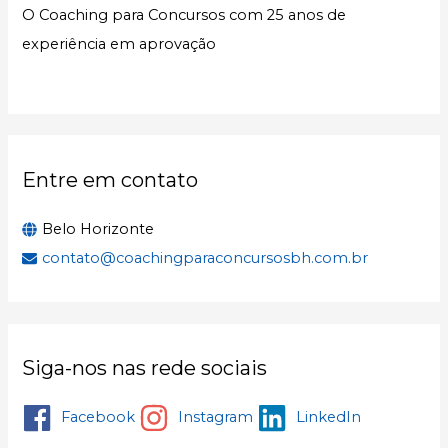
s
O Coaching para Concursos com 25 anos de
a
experiência em aprovação
r
p
o
r
:
Entre em contato
Belo Horizonte
contato@coachingparaconcursosbh.com.br
Siga-nos nas rede sociais
Facebook
Instagram
LinkedIn