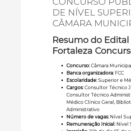
CONCURSO PÚBL
DE NÍVEL SUPER
CÂMARA MUNICIP
Resumo do Edital
Fortaleza Concur
Concurso:
Câmara Municipal
Banca organizadora:
FCC
Escolaridade:
Superior e Mé
Cargos:
Consultor Técnico Ju
Consultor Técnico Administr
Médico Clínico Geral, Biblio
Administrativo
Número de vagas:
Nível Sup
Remuneração Inicial:
Nível 