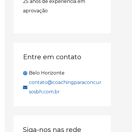
25 anos de experiência em
r
aprovação
p
o
r
:
Entre em contato
Belo Horizonte
contato@coachingparaconcur
sosbh.com.br
Siga-nos nas rede