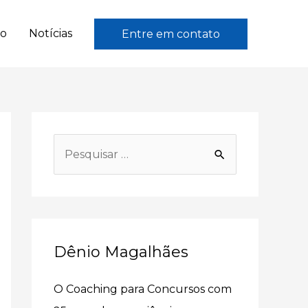
to
Notícias
Entre em contato
P
e
s
q
u
Dênio Magalhães
i
s
O Coaching para Concursos com
a