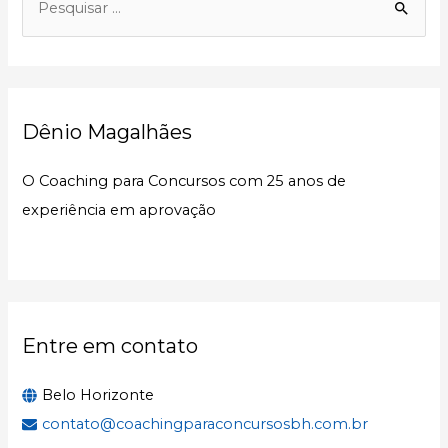
e
s
q
u
Dênio Magalhães
i
s
O Coaching para Concursos com 25 anos de
a
experiência em aprovação
r
p
o
r
:
Entre em contato
Belo Horizonte
contato@coachingparaconcursosbh.com.br