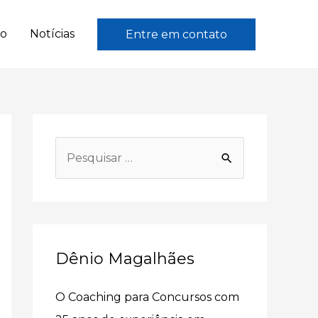
to
Notícias
Entre em contato
P
e
s
q
u
Dênio Magalhães
i
s
O Coaching para Concursos com
a