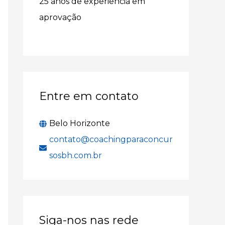
25 anos de experiência em
r
aprovação
p
o
r
:
Entre em contato
Belo Horizonte
contato@coachingparaconcur
sosbh.com.br
Siga-nos nas rede