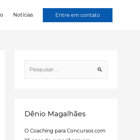
to
Notícias
Entre em contato
P
e
s
q
u
Dênio Magalhães
i
s
O Coaching para Concursos com
a