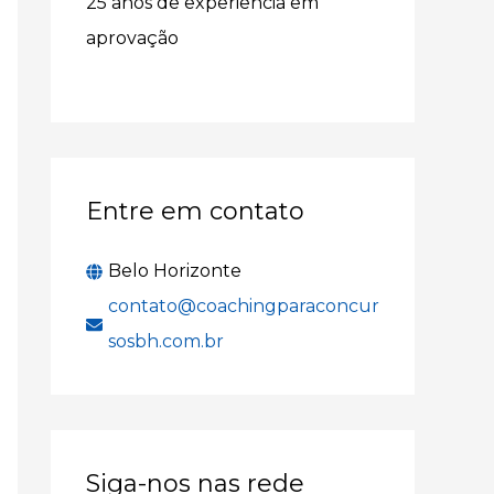
25 anos de experiência em
r
aprovação
p
o
r
:
Entre em contato
Belo Horizonte
contato@coachingparaconcur
sosbh.com.br
Siga-nos nas rede