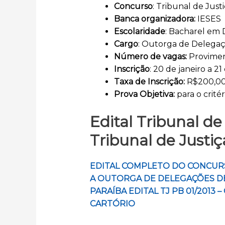
Concurso
: Tribunal de Just
Banca organizadora:
IESES
Escolaridade
: Bacharel em D
Cargo
: Outorga de Delegaç
Número de vagas:
Provimen
Inscrição
: 20 de janeiro a 2
Taxa de Inscrição:
R$200,0
Prova Objetiva:
para o critér
Edital Tribunal d
Tribunal de Justi
EDITAL COMPLETO DO
CONCURS
A OUTORGA DE DELEGAÇÕES DE
PARAÍBA
EDITAL TJ PB 01/2013
CARTÓRIO