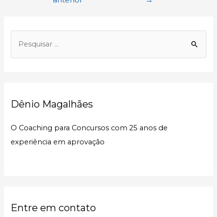
Post
P
e
s
q
u
Dênio Magalhães
i
s
O Coaching para Concursos com 25 anos de
a
experiência em aprovação
r
p
o
r
:
Entre em contato